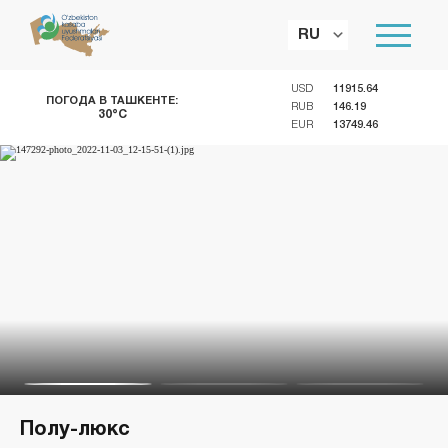
RU
USD
11915.64
ПОГОДА В ТАШКЕНТЕ:
RUB
146.19
30°C
EUR
13749.46
Полу-люкс