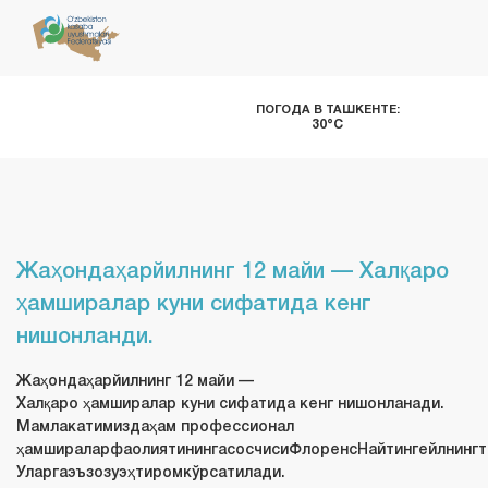
ПОГОДА В ТАШКЕНТЕ:
30°C
Жаҳондаҳарйилнинг 12 майи — Халқаро
ҳамширалар куни сифатида кенг
нишонланди.
Жаҳондаҳарйилнинг 12 майи —
Халқаро ҳамширалар куни сифатида кенг нишонланади.
Мамлакатимиздаҳам профессионал
ҳамшираларфаолиятинингасосчисиФлоренсНайтингейлнингт
Уларгаэъзозуэҳтиромкўрсатилади.