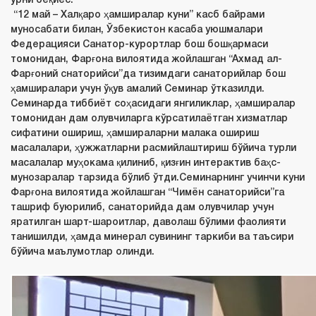
ўрни беқиёс.
“12 май – Халқаро ҳамширалар куни” касб байрами
муносабати билан, Ўзбекистон касаба уюшмалари
Федерацияси Санатор-курортлар бош бошқармаси
томонидан, Фарғона вилоятида жойлашган “Ахмад ал-
Фарғоний снаторийси”да тизимдаги санаторийлар бош
ҳамширалари учун ўқув амалий Семинар ўтказилди.
Семинарда тиббиёт соҳасидаги янгиликлар, ҳамширалар
томонидан дам олувчиларга кўрсатилаётган хизматлар
сифатини ошириш, ҳамшираларни малака ошириш
масалалари, ҳужжатларни расмийлаштириш бўйича турли
масалалар муҳокама қилиниб, қизғин интерактив баҳс-
мунозаралар тарзида бўлиб ўтди.Семинарнинг учинчи куни
Фарғона вилоятида жойлашган “Чимён санаторийси”га
ташриф буюрилиб, санаторийда дам олувчилар учун
яратилган шарт-шароитлар, даволаш бўлими фаолияти
танишилди, ҳамда минерал сувининг таркиби ва таъсири
бўйича маълумотлар олинди.