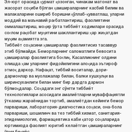
Эл-юрт орасида ҳурмат қозонган, чинакам матонат ва
жасорат соҳиби бўлган ҳамшираларнинг касбий билим ва
малакаларини ошириб боришни қўллаб-қувватлаш, уларни
моддий ва маънавий рағбатлантириш, фаолиятини
оммалаштириш, моҳир ўрта тиббиёт ходимлари орасида
соғлом рақобат муҳитини шакллантириш ҳар жиҳатдан
муҳим аҳамиятга эга.
Тиббиёт соҳасини ҳамширалар фаолиятисиз тасаввур
этиб бўлмайди. Беморларнинг саломатлиги бевосита
ҳамширалар фаолиятига боғлиқ. Касалликнинг олдини
олишда ҳам уларнинг фидойилигини алоҳида эътироф
этмоқ даркор. Нафақат, тиббий воситалар, дори-
дармонлар ва муолажалар билан, балки хушхулқи ва
ширинсуханлиги билан минг бир дардга дармон
бўлмоқдалар. Соҳадаги энг сўнгги тиббиёт
технологиялари асосидаги амалиётларни муваффақиятли
ўтказиш жараёнидан тортиб, амалиётдан кейинги бемор
парвариши, лаборатория-диагностика соҳаси, она-бола
парвариши, шошилинч ва тез тиббий хизмат, санитария-
эпидемиология, фармацевтика каби қатор соҳаларида
юртимизда фаолият юритиб келаётган ҳамшираларнинг